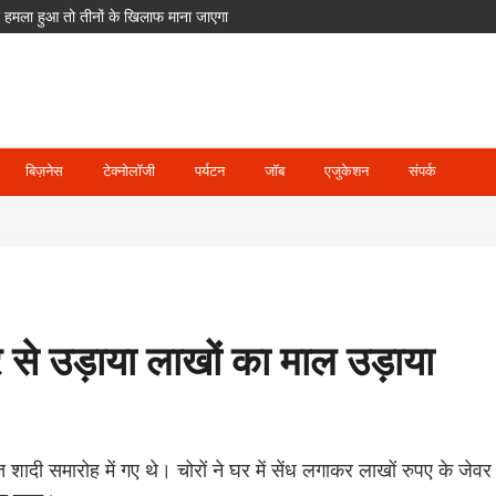
का आरोप; POCSO के तहत आरोपी गिरफ्तार
ेंगे ETPL; दिग्गज खिलाड़ियों का भी साथ
दसा
घाट जलमग्न, पिथौरागढ़ में अलर्ट
बिज़नेस
टेक्नोलॉजी
पर्यटन
जॉब
एजुकेशन
संपर्क
घर से उड़ाया लाखों का माल उड़ाया
त शादी समारोह में गए थे। चोरों ने घर में सेंध लगाकर लाखों रुपए के ज