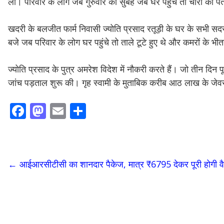
ली। परिवार के लोग जब गुरुवार की सुबह जब घर पहुंचे तो चोरी का 
खदरी के बलजीत फार्म निवासी ज्योति प्रसाद रतूड़ी के घर के सभी स
बजे जब परिवार के लोग घर पहुंचे तो ताले टूटे हुए थे और कमरों के भ
ज्योति प्रसाद के पुत्र अमरेश विदेश में नौकरी करते हैं। जो तीन दि
जांच पड़ताल शुरू की। गृह स्वामी के मुताबिक करीब आठ लाख के जेव
F
M
E
S
ac
as
m
h
e
to
ai
ar
b
d
l
e
←
आईआरसीटीसी का शानदार पैकेज, मात्र ₹6795 देकर पूरी होगी वैष्‍णो
o
o
o
n
k