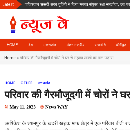
Skip
Latest:
नमकीन का लालच देकर 4 साल की बच्ची को घर ले गया पड़ोसी, दुष्कर्म 
to
अजिंक्य रहाणे पहली बार विदेशी टी20 लीग में मचाएंगे धमाल, इस टीम से खेल
content
देहरादून रोड पर चलती कार में लगी आग, चालक की सूझबूझ से टला बड़ा हा
उत्तराखंड में 36 घंटे से बारिश का कहर, गंगा-नदियां उफान पर; ऋषिकेश के 
News Way:
HOME
देश
उत्तराखंड
अंतर-राष्ट्रीय
राजनीति
बॉलीवुड
Uttarakhand,
Home
»
परिवार की गैरमौजूदगी में चोरों ने घर से उड़ाया लाखों का माल उड़ाया
Uttar Pardesh,
Delhi News
HOME
OTHER
उत्तराखंड
Portal
परिवार की गैरमौजूदगी में चोरों ने 
May 11, 2023
News WAY
ऋषिकेश के श्यामपुर के खदरी खड़क माफ क्षेत्र में एक परिवार बीती रा