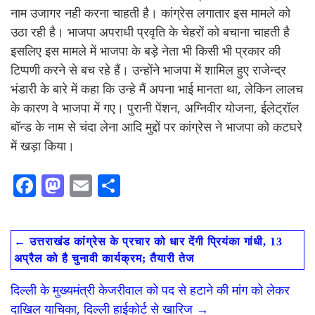
नाम उजागर नही करना चाहती है। कांग्रेस लगातार इस मामले को
उठा रही है। भाजपा अपराधी प्रवृति के चेहरों को बचाना चाहती है
इसलिए इस मामले में भाजपा के बड़े नेता भी किसी भी प्रकार की
टिप्पणी करने से बच रहे हैं। उन्होंने भाजपा में शामिल हुए राजेन्द्र
भंडारी के बारे में कहा कि उन्हे मैं अपना भाई मानता था, लेकिन लालच
के कारण वे भाजपा में गए। पुरानी पेंशन, अग्निवीर योजना, ईलेट्रॉल
बॉन्ड के नाम से चंदा लेना आदि मुद्दों पर कांग्रेस ने भाजपा को कटघरे
में खड़ा किया।
F
M
E
S
ac
as
m
h
e
to
ai
ar
←
उत्तराखंड कांग्रेस के प्रचार को धार देंगी प्रियंका गांधी, 13
b
d
l
e
अप्रैल को है चुनावी कार्यक्रम; तैयारी तेज
o
o
दिल्ली के मुख्यमंत्री केजरीवाल को पद से हटाने की मांग को लेकर
o
n
दाख‍िल याच‍िका, द‍िल्‍ली हाईकोर्ट से खार‍िज
→