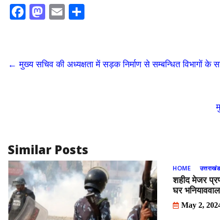
F
M
E
S
ac
as
m
h
e
to
ai
ar
b
d
l
e
←
मुख्य सचिव की अध्यक्षता में सड़क निर्माण से सम्बन्धित विभागों 
o
o
o
n
k
म
Similar Posts
HOME
उत्तराखं
शहीद मेजर प्रण
घर भनियाववाला
May 2, 202