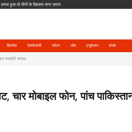
पर हमला हुआ तो तीनों के खिलाफ माना जाएगा
का आरोप; POCSO के तहत आरोपी गिरफ्तार
ेंगे ETPL; दिग्गज खिलाड़ियों का भी साथ
दसा
घाट जलमग्न, पिथौरागढ़ में अलर्ट
बिज़नेस
टेक्नोलॉजी
पर्यटन
जॉब
एजुकेशन
संपर्क
ृत पासपोर्ट बरामद
सेट, चार मोबाइल फोन, पांच पाकिस्ता