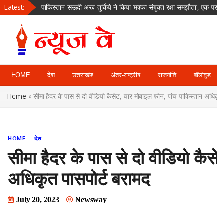
Skip
Latest:
पाकिस्तान-सऊदी अरब-तुर्किये ने किया ‘मक्का संयुक्त रक्षा समझौता’, एक 
to
नमकीन का लालच देकर 4 साल की बच्ची को घर ले गया पड़ोसी, दुष्कर्म 
content
अजिंक्य रहाणे पहली बार विदेशी टी20 लीग में मचाएंगे धमाल, इस टीम से खेल
देहरादून रोड पर चलती कार में लगी आग, चालक की सूझबूझ से टला बड़ा हा
News Way:
उत्तराखंड में 36 घंटे से बारिश का कहर, गंगा-नदियां उफान पर; ऋषिकेश के 
HOME
देश
उत्तराखंड
अंतर-राष्ट्रीय
राजनीति
बॉलीवुड
Uttarakhand,
Home
»
सीमा हैदर के पास से दो वीडियो कैसेट, चार मोबाइल फोन, पांच पाकिस्तान अधिक
Uttar Pardesh,
Delhi News
HOME
देश
Portal
सीमा हैदर के पास से दो वीडियो कै
अधिकृत पासपोर्ट बरामद
July 20, 2023
Newsway