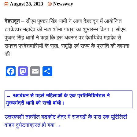
August 28, 2023
Newsway
देहरादून
– सीएम पुष्कर सिंह धामी ने आज देहरादून में आयोजित
टपकेश्वर महादेव की भव्य शोभा यात्रा का शुभारम्भ किया । सीएम
पुष्कर सिंह धामी ने कहा कि इस अवसर पर देवाधिदेव महादेव से
समस्त प्रदेशवासियों के सुख, समृद्धि एवं राज्य के प्रगति की कामना
की।
F
M
E
S
ac
as
m
h
e
to
ai
ar
←
रक्षाबंधन से पहले महिलाओं के एक प्रतिनिधिमंडल ने
b
d
l
e
मुख्यमंत्री धामी को राखी बांधी।
o
o
उत्तरकाशी तहसील बडकोट क्षेत्र में राजगढी के पास एक यूटिलिटी
o
n
वाहन दुर्घटनाग्रस्त हो गया
→
k