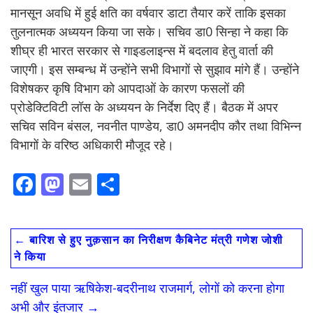
मानसून अवधि में हुई क्षति का वर्षवार डाटा तैयार करें ताकि इसका
तुलनात्मक अध्ययन किया जा सके। सचिव डा0 सिन्हा ने कहा कि
शीघ्र ही भारत सरकार से गाइडलाइन्स में बदलाव हेतु वार्ता की
जाएगी। इस सम्बन्ध में उन्होंने सभी विभागों से सुझाव मांगे हैं। उन्होंने
विशेषकर कृषि विभाग को आपदाओं के कारण फसलों की
प्रोडेक्टिविटी लॉस के अध्ययन के निर्देश दिए हैं। बैठक में अपर
सचिव सविन बंसल, नवनीत पाण्डेय, डा0 अमनदीप कौर तथा विभिन्न
विभागों के वरिष्ठ अधिकारी मौजूद रहे।
F
M
E
S
ac
as
m
h
e
to
ai
ar
←
बारिश से हुए नुक़सान का निरीक्षण कैबिनेट मंत्री गणेश जोशी
b
d
l
e
ने किया
o
o
नहीं खुल पाया ऋषिकेश-बदरीनाथ राजमार्ग, लोगों को करना होगा
o
n
अभी और इंतजार
→