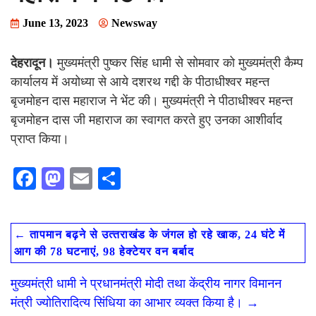
June 13, 2023
Newsway
देहरादून।
मुख्यमंत्री पुष्कर सिंह धामी से सोमवार को मुख्यमंत्री कैम्प
कार्यालय में अयोध्या से आये दशरथ गद्दी के पीठाधीश्वर महन्त
बृजमोहन दास महाराज ने भेंट की। मुख्यमंत्री ने पीठाधीश्वर महन्त
बृजमोहन दास जी महाराज का स्वागत करते हुए उनका आशीर्वाद
प्राप्त किया।
F
M
E
S
ac
as
m
h
e
to
ai
ar
←
तापमान बढ़ने से उत्‍तराखंड के जंगल हो रहे खाक, 24 घंटे में
b
d
l
e
आग की 78 घटनाएं, 98 हेक्टेयर वन बर्बाद
o
o
मुख्यमंत्री धामी ने प्रधानमंत्री मोदी तथा केंद्रीय नागर विमानन
o
n
मंत्री ज्योतिरादित्य सिंधिया का आभार व्यक्त किया है।
→
k