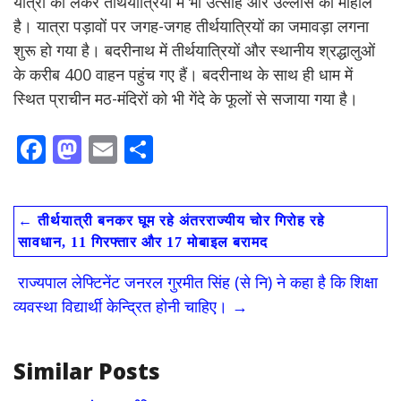
यात्रा को लेकर तीर्थयात्रियों में भी उत्साह और उल्लास का माहौल
है। यात्रा पड़ावों पर जगह-जगह तीर्थयात्रियों का जमावड़ा लगना
शुरू हो गया है। बदरीनाथ में तीर्थयात्रियों और स्थानीय श्रद्धालुओं
के करीब 400 वाहन पहुंच गए हैं। बदरीनाथ के साथ ही धाम में
स्थित प्राचीन मठ-मंदिरों को भी गेंदे के फूलों से सजाया गया है।
F
M
E
S
ac
as
m
h
e
to
ai
ar
←
तीर्थयात्री बनकर घूम रहे अंतरराज्यीय चोर गिरोह रहे
b
d
l
e
सावधान, 11 गिरफ्तार और 17 मोबाइल बरामद
o
o
राज्यपाल लेफ्टिनेंट जनरल गुरमीत सिंह (से नि) ने कहा है कि शिक्षा
o
n
व्यवस्था विद्यार्थी केन्द्रित होनी चाहिए।
→
k
Similar Posts