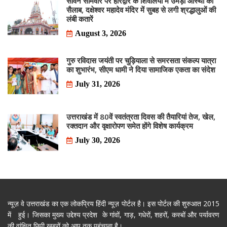
सावन सोमवार पर हरिद्वार के शिवालयों में उमड़ा आस्था का
सैलाब, दक्षेश्वर महादेव मंदिर में सुबह से लगी श्रद्धालुओं की
लंबी कतारें
August 3, 2026
गुरु रविदास जयंती पर चुड़ियाला से समरसता संकल्प यात्रा
का शुभारंभ, सीएम धामी ने दिया सामाजिक एकता का संदेश
July 31, 2026
उत्तराखंड में 80वें स्वतंत्रता दिवस की तैयारियां तेज, खेल,
रक्तदान और वृक्षारोपण समेत होंगे विशेष कार्यक्रम
July 30, 2026
न्यूज़ वे उत्तराखंड का एक लोकप्रिय हिंदी न्यूज़ पोर्टल है। इस पोर्टल की शुरुआत 2015
में हुई। जिसका मुख्य उद्देश्य प्रदेश के गांवों, गाड़, गधेरों, शहरों, कस्बों और पर्यावरण
की वांक्षित छिपी खबरों को आप तक पहुंचाना है।