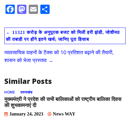
F
M
E
S
ac
as
m
h
e
to
ai
ar
←
11321 करोड़ के अनुपूरक बजट को मिली हरी झंडी, जोशीमठ
b
d
l
e
की तबाही पर होंगे इतने खर्च; जानिए पूरा हिसाब
o
o
व्यावसायिक वाहनों के टैक्स को 10 प्रतिशत बढ़ाने की तैयारी,
o
n
शासन को भेजा प्रस्ताव
→
k
Similar Posts
HOME
उत्तराखंड
मुख्यमंत्री ने प्रदेश की सभी बालिकाओं को राष्ट्रीय बालिका दिवस
की शुभकामनाएं दी
January 24, 2023
News WAY