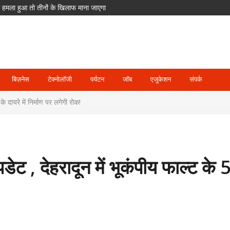
पर हमला हुआ तो तीनों के खिलाफ माना जाएगा
का आरोप; POCSO के तहत आरोपी गिरफ्तार
ेंगे ETPL; दिग्गज खिलाड़ियों का भी साथ
दसा
घाट जलमग्न, पिथौरागढ़ में अलर्ट
बिज़नेस
टेक्नोलॉजी
पर्यटन
जॉब
एजुकेशन
संपर्क
दायरे में निर्माण पर लगेगी रोक!
, देहरादून में भूकंपीय फाल्ट के 