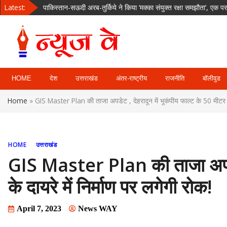
Skip
Latest:
पाकिस्तान-सऊदी अरब-तुर्किये ने किया ‘मक्का संयुक्त रक्षा समझौता’, एक 
to
नमकीन का लालच देकर 4 साल की बच्ची को घर ले गया पड़ोसी, दुष्कर्म 
content
अजिंक्य रहाणे पहली बार विदेशी टी20 लीग में मचाएंगे धमाल, इस टीम से खेल
देहरादून रोड पर चलती कार में लगी आग, चालक की सूझबूझ से टला बड़ा हा
News Way:
उत्तराखंड में 36 घंटे से बारिश का कहर, गंगा-नदियां उफान पर; ऋषिकेश के 
HOME
देश
उत्तराखंड
अंतर-राष्ट्रीय
राजनीति
बॉलीवुड
Uttarakhand,
Home
»
GIS Master Plan की ताजा अपडेट , देहरादून में भूकंपीय फाल्ट के 50 मीटर के 
Uttar Pardesh,
Delhi News
HOME
उत्तराखंड
Portal
GIS Master Plan की ताजा अपडेट 
के दायरे में निर्माण पर लगेगी रोक!
April 7, 2023
News WAY