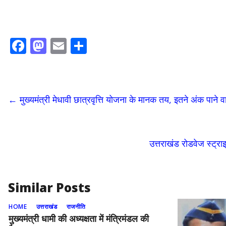
F
M
E
S
ac
as
m
h
e
to
ai
ar
b
d
l
e
←
मुख्यमंत्री मेधावी छात्रवृत्ति योजना के मानक तय, इतने अंक पाने व
o
o
o
n
k
उत्तराखंड रोडवेज स्ट्रा
Similar Posts
HOME
उत्तराखंड
राजनीति
मुख्यमंत्री धामी की अध्यक्षता में मंत्रिमंडल की