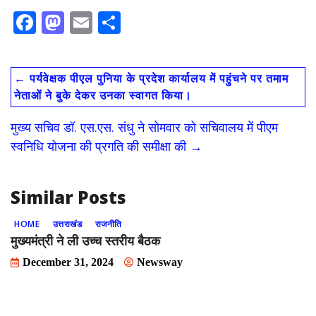
F
M
E
S
ac
as
m
h
e
to
ai
ar
←
पर्यवेक्षक पीएल पुनिया के प्रदेश कार्यालय में पहुंचने पर तमाम
b
d
l
e
नेताओं ने बुके देकर उनका स्वागत किया।
o
o
मुख्य सचिव डॉ. एस.एस. संधु ने सोमवार को सचिवालय में पीएम
o
n
स्वनिधि योजना की प्रगति की समीक्षा की
→
k
Similar Posts
HOME
उत्तराखंड
राजनीति
मुख्यमंत्री ने ली उच्च स्तरीय बैठक
December 31, 2024
Newsway