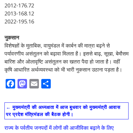
2012-176.72
2013-168.12
2022-195.16
नुकसान
विशेषज्ञों के मुताबिक, वायुमंडल में कार्बन की मात्रा बढ़ने से
पर्यावरणीय असंतुलन को बढ़ावा मिलता है। इससे बाढ़, सूखा, बेमौसम
बारिश और ओलावृष्टि असंतुलन का खतरा पैदा हो जाता है। वहीं
कृषि आधारित अर्थव्यवस्था को भी भारी नुकसान उठाना पड़ता है।
F
M
E
S
ac
as
m
h
e
to
ai
ar
←
मुख्यमंत्री की अध्यक्षता में आज बुधवार को मुख्यमंत्री आवास
b
d
l
e
पर प्रदेश मंत्रिमंडल की बैठक होगी।
o
o
राज्य के पर्वतीय जनपदों में लोगों की आजीविका बढ़ाने के लिए
o
n