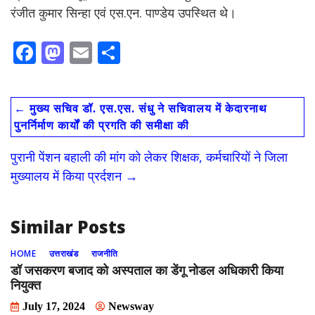
रंजीत कुमार सिन्हा एवं एस.एन. पाण्डेय उपस्थित थे।
F
M
E
S
ac
as
m
h
e
to
ai
ar
←
मुख्य सचिव डॉ. एस.एस. संधु ने सचिवालय में केदारनाथ
b
d
l
e
पुनर्निर्माण कार्यों की प्रगति की समीक्षा की
o
o
पुरानी पेंशन बहाली की मांग को लेकर शिक्षक, कर्मचारियों ने जिला
o
n
मुख्यालय में किया प्रर्दशन
→
k
Similar Posts
HOME
उत्तराखंड
राजनीति
डाॅ जसकरण बजाद को अस्पताल का डेंगू नोडल अधिकारी किया
नियुक्त
July 17, 2024
Newsway