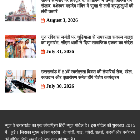
सावन सोमवार पर हरिद्वार के शिवालयों में उमड़ा आस्था का
सैलाब, दक्षेश्वर महादेव मंदिर में सुबह से लगी श्रद्धालुओं की
लंबी कतारें
August 3, 2026
गुरु रविदास जयंती पर चुड़ियाला से समरसता संकल्प यात्रा
का शुभारंभ, सीएम धामी ने दिया सामाजिक एकता का संदेश
July 31, 2026
उत्तराखंड में 80वें स्वतंत्रता दिवस की तैयारियां तेज, खेल,
रक्तदान और वृक्षारोपण समेत होंगे विशेष कार्यक्रम
July 30, 2026
न्यूज़ वे उत्तराखंड का एक लोकप्रिय हिंदी न्यूज़ पोर्टल है। इस पोर्टल की शुरुआत 2015
में हुई। जिसका मुख्य उद्देश्य प्रदेश के गांवों, गाड़, गधेरों, शहरों, कस्बों और पर्यावरण
की वांक्षित छिपी खबरों को आप तक पहुंचाना है।