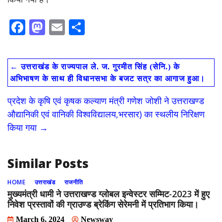
F
M
E
S
ac
as
m
h
e
to
ai
ar
←
उत्तराखंड के राज्यपाल ले. ज. गुरमीत सिंह (सेनि.) के
b
d
l
e
अभिभाषण के साथ ही विधानसभा के बजट सत्र का आगाज हुआ।
o
o
प्रदेश के कृषि एवं कृषक कल्याण मंत्री गणेश जोशी ने उत्तराखण्ड
o
n
औद्यानिकी एवं वानिकी विश्वविद्यालय,भरसार) का स्थलीय निरिक्षण
k
किया गया
→
Similar Posts
HOME
उत्तराखंड
राजनीति
मुख्यमंत्री धामी ने उत्तराखण्ड ग्लोबल इन्वेस्टर सम्मिट-2023 में हुए
निवेश प्रस्तावों की ग्राउण्ड ब्रेकिंग सेरेमनी में प्रतिभाग किया।
March 6, 2024
Newsway