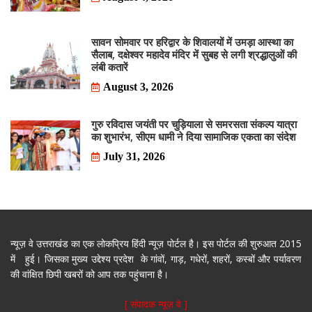
सावन सोमवार पर हरिद्वार के शिवालयों में उमड़ा आस्था का
सैलाब, दक्षेश्वर महादेव मंदिर में सुबह से लगी श्रद्धालुओं की
लंबी कतारें
August 3, 2026
गुरु रविदास जयंती पर चुड़ियाला से समरसता संकल्प यात्रा
का शुभारंभ, सीएम धामी ने दिया सामाजिक एकता का संदेश
July 31, 2026
न्यूज़ वे उत्तराखंड का एक लोकप्रिय हिंदी न्यूज़ पोर्टल है। इस पोर्टल की शुरुआत 2015
में हुई। जिसका मुख्य उद्देश्य प्रदेश के गांवों, गाड़, गधेरों, शहरों, कस्बों और पर्यावरण
की वांक्षित छिपी खबरों को आप तक पहुंचाना है।
[ संपादक न्यूज़ वे ]