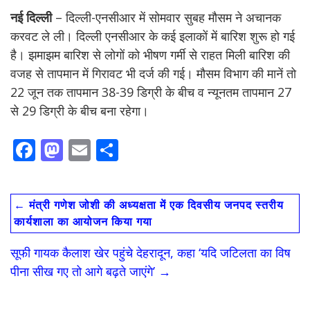
नई दिल्ली
– दिल्ली-एनसीआर में सोमवार सुबह मौसम ने अचानक
करवट ले ली। दिल्ली एनसीआर के कई इलाकों में बारिश शुरू हो गई
है। झमाझम बारिश से लोगों को भीषण गर्मी से राहत मिली बारिश की
वजह से तापमान में गिरावट भी दर्ज की गई। मौसम विभाग की मानें तो
22 जून तक तापमान 38-39 डिग्री के बीच व न्यूनतम तापमान 27
से 29 डिग्री के बीच बना रहेगा।
F
M
E
S
ac
as
m
h
e
to
ai
ar
←
मंत्री गणेश जोशी की अध्यक्षता में एक दिवसीय जनपद स्तरीय
b
d
l
e
कार्यशाला का आयोजन किया गया
o
o
सूफी गायक कैलाश खेर पहुंचे देहरादून, कहा ‘यदि जटिलता का विष
o
n
पीना सीख गए तो आगे बढ़ते जाएंगे’
→
k