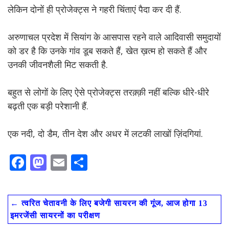
लेकिन दोनों ही प्रोजेक्ट्स ने गहरी चिंताएं पैदा कर दी हैं.
अरुणाचल प्रदेश में सियांग के आसपास रहने वाले आदिवासी समुदायों
को डर है कि उनके गांव डूब सकते हैं, खेत ख़त्म हो सकते हैं और
उनकी जीवनशैली मिट सकती है.
बहुत से लोगों के लिए ऐसे प्रोजेक्ट्स तरक़्क़ी नहीं बल्कि धीरे-धीरे
बढ़ती एक बड़ी परेशानी हैं.
एक नदी, दो डैम, तीन देश और अधर में लटकी लाखों ज़िंदगियां.
F
M
E
S
ac
as
m
h
e
to
ai
ar
←
त्वरित चेतावनी के लिए बजेगी सायरन की गूंज, आज होगा 13
b
d
l
e
इमरजेंसी सायरनों का परीक्षण
o
o