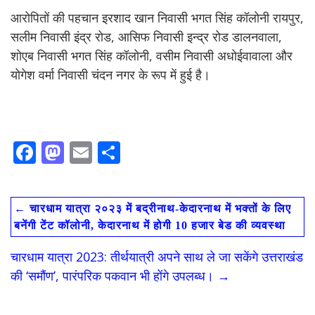
आरोपितों की पहचान इरशाद खान निवासी भगत सिंह कॉलोनी रायपुर,
सलीम निवासी इंद्र रोड, आसिफ निवासी इन्द्र रोड डालनवाला,
शोएब निवासी भगत सिंह कॉलोनी, वसीम निवासी अधोईवावाला और
योगेश वर्मा निवासी चंदन नगर के रूप में हुई है।
F
M
E
S
ac
as
m
h
e
to
ai
ar
←
चारधाम यात्रा २०२३ में बद्रीनाथ-केदारनाथ में भक्‍तों के लिए
b
d
l
e
बनेंगी टेंट कॉलोनी, केदारनाथ में होगी 10 हजार बेड की व्यवस्था
o
o
चारधाम यात्रा 2023: तीर्थयात्री अपने साथ ले जा सकेंगे उत्तराखंड
o
n
की ‘समौंण’, पारंपरिक पकवान भी होंगे उपलब्ध।
→
k