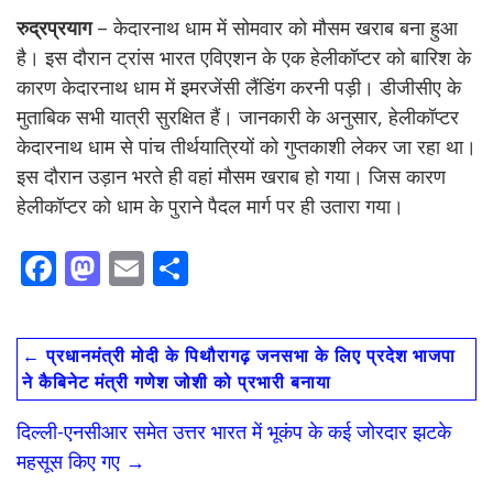
रुद्रप्रयाग
– केदारनाथ धाम में सोमवार को मौसम खराब बना हुआ
है। इस दौरान ट्रांस भारत एविएशन के एक हेलीकॉप्टर को बारिश के
कारण केदारनाथ धाम में इमरजेंसी लैंडिंग करनी पड़ी। डीजीसीए के
मुताबिक सभी यात्री सुरक्षित हैं। जानकारी के अनुसार, हेलीकॉप्टर
केदारनाथ धाम से पांच तीर्थयात्रियों को गुप्तकाशी लेकर जा रहा था।
इस दौरान उड़ान भरते ही वहां मौसम खराब हो गया। जिस कारण
हेलीकॉप्टर को धाम के पुराने पैदल मार्ग पर ही उतारा गया।
F
M
E
S
ac
as
m
h
e
to
ai
ar
←
प्रधानमंत्री मोदी के पिथौरागढ़ जनसभा के लिए प्रदेश भाजपा
b
d
l
e
ने कैबिनेट मंत्री गणेश जोशी को प्रभारी बनाया
o
o
दिल्ली-एनसीआर समेत उत्तर भारत में भूकंप के कई जोरदार झटके
o
n
महसूस किए गए
→
k