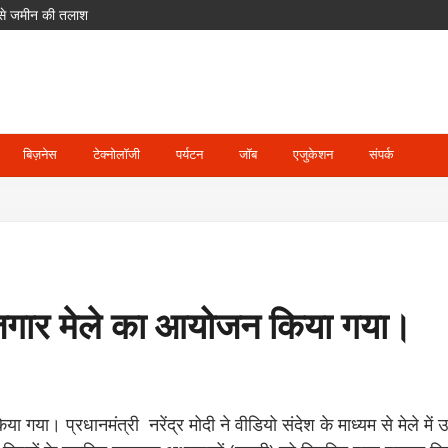
ल से जमीन की तलाश
घाट जलमग्न, पिथौरागढ़ में अलर्ट
पर हमला हुआ तो तीनों के खिलाफ माना जाएगा
का आरोप; POCSO के तहत आरोपी गिरफ्तार
का लाभ, हर महीने 7 तारीख तक मिलेगा वेतन
बिज़नेस
टेक्नोलॉजी
पर्यटन
जॉब
एजुकेशन
संपर्क
 रोजगार मेले का आयोजन किया गया।
 गया। प्रधानमंत्री नरेंद्र मोदी ने वीडियो संदेश के माध्यम से मेले में 