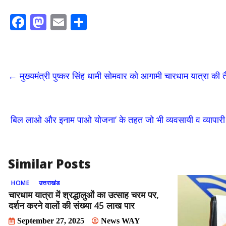
F
M
E
S
ac
as
m
h
e
to
ai
ar
b
d
l
e
←
मुख्यमंत्री पुष्कर सिंह धामी सोमवार को आगामी चारधाम यात्रा की तै
o
o
o
n
k
बिल लाओ और इनाम पाओ योजना‘ के तहत जो भी व्यवसायी व व्यापारी अपने
Similar Posts
HOME
उत्तराखंड
चारधाम यात्रा में श्रद्धालुओं का उत्साह चरम पर,
दर्शन करने वालों की संख्या 45 लाख पार
September 27, 2025
News WAY