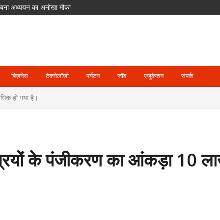
लिए बना अध्ययन का अनोखा मौका
ीर गलतियां, उठे सवाल
मेंट से बाहर; जॉस बटलर संभालेंगे कप्तानी
में पहुंच रहे श्रद्धालु
दसा
बिज़नेस
टेक्नोलॉजी
पर्यटन
जॉब
एजुकेशन
संपर्क
अधिक हो गया है।
त्रियों के पंजीकरण का आंकड़ा 10 ला