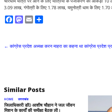
चारधाम यात्रा पर आने के लिए यात्रियों के पंजीकरण का आंकड़ा 10
3.09 लाख, गंगोत्री के लिए 1.78 लाख, यमुनोत्री धाम के लिए 1.70 
F
M
E
S
ac
as
m
h
e
to
ai
ar
b
d
l
e
←
कांग्रेस प्रदेश अध्यक्ष करन माहरा का कहना था कांग्रेस प्रदेश प
o
o
o
n
k
Similar Posts
HOME
उत्तराखंड
जिलाधिकारी डॉ0 आशीष चौहान ने जल जीवन
मिशन के कार्यों की समीक्षा बैठक ली।